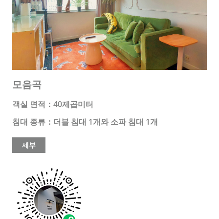
모음곡
객실 면적：40제곱미터
침대 종류：더블 침대 1개와 소파 침대 1개
세부