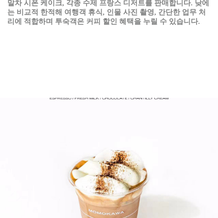
말차
시폰
케이크
,
각종
수제
프랑스
디저트를
판매합니다
.
낮에
는
비교적
한적해
여행객
휴식
,
인물
사진
촬영
,
간단한
업무
처
리에
적합하며
투숙객은
커피
할인
혜택을
누릴
수
있습니다
.