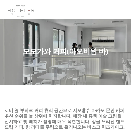
모모카와 커피(아오비완 바)
로비
옆
부티크
커피
휴식
공간으로
샤오홍슈
마카오
문인
카페
추천
순위를
늘
상위에
차지합니다
.
매장
내
유행
예술
그림을
전시하고
빛
배치가
촬영에
매우
적합합니다
.
싱글
오리진
핸드
드립
커피
,
향
라떼를
주력으로
흘러나오는
바스크
치즈케이크
,