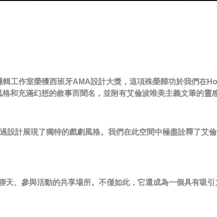
軟邏輯工作室榮獲西班牙AMA設計大獎，這項殊榮歸功於我們在Hotel S
風格和充滿幻想的敘事而聞名，並附有艾倫波唯美主義文筆的靈
奇的故事，透過設計展現了獨特的戲劇風格。我們在此空間中極盡詮釋
喝咖啡聊天、參與活動的共享場所。不僅如此，它還成為一個具有吸