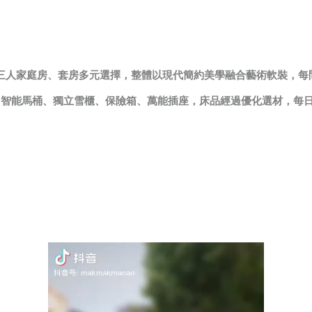
、三人家庭房、套房多元選擇，整體以現代簡約美學融合藝術軟裝，
專業風筒、智能馬桶、獨立雪櫃、保險箱、萬能插座，床品經過優化選材