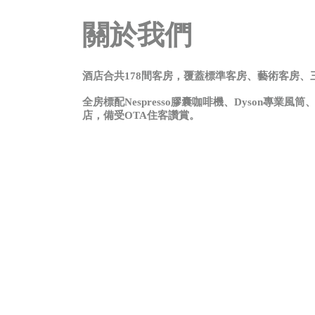
關於我們
酒店合共178間客房，覆蓋標準客房、藝術客房
全房標配Nespresso膠囊咖啡機、Dyson
店，備受OTA住客讚賞。