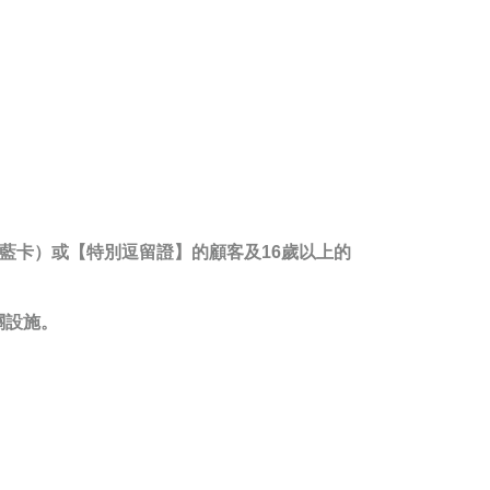
：藍卡）或【特別逗留證】的顧客及16歲以上的
關設施。